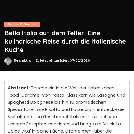
Küche & Genuss
Bella Italia auf dem Teller: Eine
kulinarische Reise durch die italienische
Küche
Redaktion
Zuletzt aktualisiert 07/02/2026
Posted
by
Abstract:
Tauche ein in die Welt der italienischen
Food-Gerichte! Von Pasta-Klassikern wie Lasagne und
Spaghetti Bolognese bis hin zu aromatischen
Spezialitäten wie Risotto und Focaccia – entdecke die
Vielfalt und den Geschmack Italiens. Lass dich von
unseren Rezepten inspirieren und bringe ein Stück 'La
Dolce Vita' in deine Küche. Erfahre mehr über die