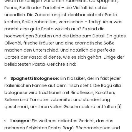
wird in unzähligen Varianten zubereitet. Ob Spaghetti,
Penne, Fusilli oder Tortellini – die Vielfalt ist schier
unendlich. Die
Zubereitung
ist denkbar einfach: Pasta
kochen, Soße zubereiten, vermischen – fertig! Aber was
macht eine gute Pasta wirklich aus? Es sind die
hochwertigen Zutaten und die Liebe zum Detail. Ein gutes
Olivenöl, frische Kräuter und eine aromatische Soße
machen den Unterschied. Und natürlich die perfekte
Garzeit der Pasta: al dente, wie es sich gehört. Einige der
beliebtesten Pasta-Gerichte sind:
Spaghetti Bolognese:
Ein Klassiker, der in fast jeder
italienischen Familie auf dem Tisch steht. Die
Ragù alla
bolognese
wird traditionell mit Rindfleisch, Karotten,
Sellerie und Tomaten zubereitet und stundenlang
geschmort, um ihren vollen Geschmack zu entfalten [i].
Lasagne:
Ein weiteres beliebtes Gericht, das aus
mehreren Schichten Pasta, Ragù, Béchamelsauce und