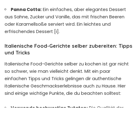
Panna Cotta:
Ein einfaches, aber elegantes Dessert
aus Sahne, Zucker und Vanille, das mit frischen Beeren
oder Karamellsoße serviert wird. Ein leichtes und
erfrischendes Dessert [i].
Italienische Food-Gerichte selber zubereiten: Tipps
und Tricks
Italienische Food-Gerichte selber zu kochen ist gar nicht
so schwer, wie man vielleicht denkt. Mit ein paar
einfachen Tipps und Tricks gelingen dir authentische
italienische Geschmackserlebnisse auch zu Hause. Hier
sind einige wichtige Punkte, die du beachten solltest:
Verwende hochwertige Zutaten:
Die Qualität der
Zutaten ist entscheidend für den Geschmack der
Gerichte. Verwende frisches Gemüse, hochwertiges
Olivenöl und original italienische Produkte, wenn möglich