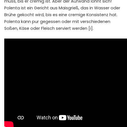
muss, bis er cremig ist. Aber der Aufwand lohnt sich!
Polenta ist ein Gericht aus Maisgrieß, das in Wasser oder
Brühe gekocht wird, bis es eine cremige Konsistenz hat.
Polenta kann pur gegessen oder mit verschiedenen
Soßen, Käse oder Fleisch serviert werden [i].