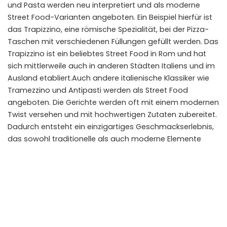
und Pasta werden neu interpretiert und als moderne
Street Food-Varianten angeboten. Ein Beispiel hierfür ist
das Trapizzino, eine römische Spezialität, bei der Pizza-
Taschen mit verschiedenen Füllungen gefüllt werden. Das
Trapizzino ist ein beliebtes Street Food in Rom und hat
sich mittlerweile auch in anderen Städten Italiens und im
Ausland etabliert.Auch andere italienische Klassiker wie
Tramezzino und Antipasti werden als Street Food
angeboten. Die Gerichte werden oft mit einem modernen
Twist versehen und mit hochwertigen Zutaten zubereitet.
Dadurch entsteht ein einzigartiges Geschmackserlebnis,
das sowohl traditionelle als auch moderne Elemente
vereint. Die italienische Street Food-Szene ist lebendig
und vielfältig und bietet für jeden Geschmack
etwas.Schau dir auch unseren Beitrag über
Italienische
Desserts
an, wenn du mehr über süße Innovationen
erfahren möchtest!
Fazit: Italienische Food-Innovationen – Ein Blick in