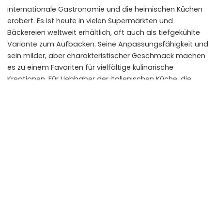
internationale Gastronomie und die heimischen Küchen
erobert. Es ist heute in vielen Supermärkten und
Bäckereien weltweit erhältlich, oft auch als tiefgekühlte
Variante zum Aufbacken. Seine Anpassungsfähigkeit und
sein milder, aber charakteristischer Geschmack machen
es zu einem Favoriten für vielfältige kulinarische
Kreationen. Für Liebhaber der italienischen Küche, die
gerne selbst backen, bietet das Ciabatta eine
spannende Herausforderung und die Möglichkeit, ein
Stück italienische Esskultur in die eigene Küche zu holen.
Wer sich für weitere italienische Backwaren interessiert,
findet möglicherweise auch Inspiration im
italienischer
Pizzateig Rezept
oder bei
Bruschetta al Pomodoro
.
Ciabatta: Mehr als nur Brot – ein kulinarisches
Erbe
Das Ciabatta Brot ist weit mehr als nur ein einfaches
Backwerk; es ist ein Zeugnis italienischer Innovationskraft