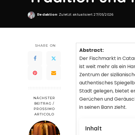
Redaktion
Zuletzt aktualisiert 27/05/2026
Posted
by
SHARE ON
Abstract:
Der Fischmarkt in Catani
ist weit mehr als ein Han
Zentrum der sizilianische
authentisches Spiegelbi
Stadt gelegen, bietet e
Gerüchen und Geräusch
NÄCHSTER
BEITRAG /
in seinen Bann zieht.
PROSSIMO
ARTICOLO
Inhalt