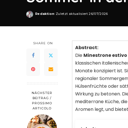
Redaktion
Zuletzt aktualisiert 26/07/2026
Posted
by
SHARE ON
Abstract:
Die
Minestrone estivo
klassischen italienisch
Monate konzipiert ist. 
regionaler Sommergemü
Hülsenfrüchte oder sät
Wirkung zu betonen. Die
NÄCHSTER
BEITRAG /
mediterrane Küche, die 
PROSSIMO
Aromen legt, und bietet
ARTICOLO