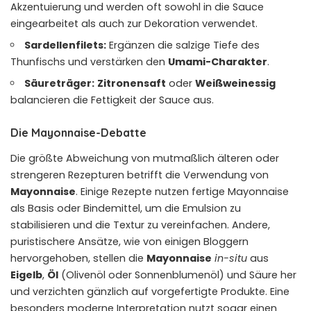
Akzentuierung und werden oft sowohl in die Sauce
eingearbeitet als auch zur Dekoration verwendet.
Sardellenfilets:
Ergänzen die salzige Tiefe des
Thunfischs und verstärken den
Umami-Charakter
.
Säureträger:
Zitronensaft
oder
Weißweinessig
balancieren die Fettigkeit der Sauce aus.
Die Mayonnaise-Debatte
Die größte Abweichung von mutmaßlich älteren oder
strengeren Rezepturen betrifft die Verwendung von
Mayonnaise
. Einige Rezepte nutzen fertige Mayonnaise
als Basis oder Bindemittel, um die Emulsion zu
stabilisieren und die Textur zu vereinfachen. Andere,
puristischere Ansätze, wie von einigen Bloggern
hervorgehoben, stellen die
Mayonnaise
in-situ
aus
Eigelb
,
Öl
(Olivenöl oder Sonnenblumenöl) und Säure her
und verzichten gänzlich auf vorgefertigte Produkte. Eine
besonders moderne Interpretation nutzt sogar einen