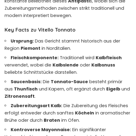
konstante Beliebtheit dieses
Antipasti
s, wobei sich die
Zubereitungsmethoden zwischen strikt traditionell und
modern interpretiert bewegen.
Key Facts zu Vitello Tonnato
Ursprung:
Das Gericht stammt historisch aus der
Region
Piemont
in Norditalien.
Fleischkomponente:
Traditionell wird
Kalbfleisch
verwendet, wobei die
Kalbslende
oder
Kalbsnuss
beliebte Schnittstücke darstellen.
Saucenbasis:
Die
Tonnato-Sauce
besteht primär
aus
Thunfisch
und Kapern, oft ergänzt durch
Eigelb
und
Zitronensaft
.
Zubereitungsart Kalb:
Die Zubereitung des Fleisches
erfolgt entweder durch sanftes
Köcheln
in aromatischer
Brühe oder durch
Braten
im Ofen.
Kontroverse Mayonnaise:
Ein signifikanter