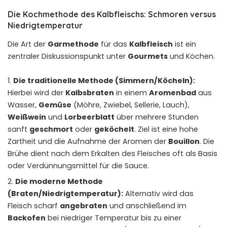
Die Kochmethode des Kalbfleischs: Schmoren versus
Niedrigtemperatur
Die Art der
Garmethode
für das
Kalbfleisch
ist ein
zentraler Diskussionspunkt unter
Gourmets
und Köchen.
Die traditionelle Methode (Simmern/Köcheln):
Hierbei wird der
Kalbsbraten
in einem
Aromenbad
aus
Wasser,
Gemüse
(Möhre, Zwiebel, Sellerie, Lauch),
Weißwein
und
Lorbeerblatt
über mehrere Stunden
sanft
geschmort
oder
geköchelt
. Ziel ist eine hohe
Zartheit und die Aufnahme der Aromen der
Bouillon
. Die
Brühe dient nach dem Erkalten des Fleisches oft als Basis
oder Verdünnungsmittel für die Sauce.
Die moderne Methode
(Braten/Niedrigtemperatur):
Alternativ wird das
Fleisch scharf
angebraten
und anschließend im
Backofen
bei niedriger Temperatur bis zu einer