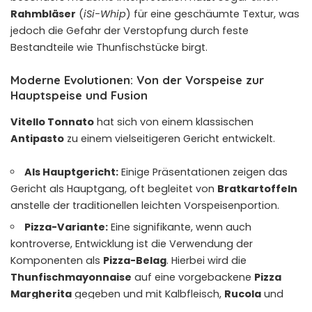
Rahmbläser
(
iSi-Whip
) für eine geschäumte Textur, was
jedoch die Gefahr der Verstopfung durch feste
Bestandteile wie Thunfischstücke birgt.
Moderne Evolutionen: Von der Vorspeise zur
Hauptspeise und Fusion
Vitello Tonnato
hat sich von einem klassischen
Antipasto
zu einem vielseitigeren Gericht entwickelt.
Als Hauptgericht:
Einige Präsentationen zeigen das
Gericht als Hauptgang, oft begleitet von
Bratkartoffeln
anstelle der traditionellen leichten Vorspeisenportion.
Pizza-Variante:
Eine signifikante, wenn auch
kontroverse, Entwicklung ist die Verwendung der
Komponenten als
Pizza-Belag
. Hierbei wird die
Thunfischmayonnaise
auf eine vorgebackene
Pizza
Margherita
gegeben und mit Kalbfleisch,
Rucola
und
Kapern belegt. Diese
Fusion
zeigt die