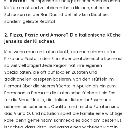
Kaffee:
Der Espresso ist heilig! Italiener nehmen ihren
Kaffee ernst und zelebrieren ihn in kleinen, schnellen
Schlucken an der Bar. Das ist definitiv kein Klischee,
sondern gelebte Realität.
2. Pizza, Pasta und Amore? Die italienische Küche
jenseits der Klischees
Klar, wenn man an Italien denkt, kommen einem sofort
Pizza und Pasta in den Sinn. Aber die italienische Küche ist
so viel vielfältiger! Jede Region hat ihre eigenen
Spezialitäten, die oft auf lokalen Zutaten und
traditionellen Rezepten basieren. Von den Trüffeln im
Piemont über die Meeresfrüchte in Apulien bis hin zum
Parmesan
in Parma – die italienische Küche ist ein Fest
für die Sinne. Und ja, die Italiener lieben ihr Essen und
nehmen es sehr ernst. Qualität und frische Zutaten sind
das A und O. Und natürlich spielt die Familie eine wichtige
Rolle, denn gemeinsam schmeckt es doch am besten!Es
ist richtig, dass Pizza und Pasta einen wichtigen Platz in