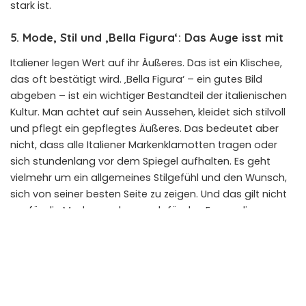
stark ist.
5. Mode, Stil und ‚Bella Figura‘: Das Auge isst mit
Italiener legen Wert auf ihr Äußeres. Das ist ein Klischee,
das oft bestätigt wird. ‚Bella Figura‘ – ein gutes Bild
abgeben – ist ein wichtiger Bestandteil der italienischen
Kultur. Man achtet auf sein Aussehen, kleidet sich stilvoll
und pflegt ein gepflegtes Äußeres. Das bedeutet aber
nicht, dass alle Italiener Markenklamotten tragen oder
sich stundenlang vor dem Spiegel aufhalten. Es geht
vielmehr um ein allgemeines Stilgefühl und den Wunsch,
sich von seiner besten Seite zu zeigen. Und das gilt nicht
nur für die Mode, sondern auch für das Essen, die
Einrichtung und das gesamte Lebensgefühl.Dieses
Stilbewusstsein hat historische Wurzeln. Italien war schon
immer ein Zentrum der Mode und des Designs, und viele
berühmte Designer und Künstler stammen von dort. Auch
die italienische Handwerkskunst spielt eine wichtige Rolle.