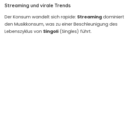
Streaming und virale Trends
Der Konsum wandelt sich rapide:
Streaming
dominiert
den Musikkonsum, was zu einer Beschleunigung des
Lebenszyklus von
Singoli
(Singles) führt.
Tendenze Musicali:
Aktuelle Trends zeigen eine starke
Präsenz von
Musica Moderna
und
Musica Elettronica
,
oft beeinflusst durch internationale
Viral-Trends
auf
Plattformen wie TikTok.
Video Musicali:
Die Bedeutung von Musikvideos
(
Video Musicali
) bleibt hoch, da sie visuelle Ästhetik mit
der Musik verknüpfen und oft lokale Traditionen in einem
modernen, globalisierten Stil neu interpretieren.
Obwohl
Italienische Musik 80er Jahre
weiterhin
nostalgische Anklänge findet, zeigen die aktuellen
Classifiche di Streaming
, dass Künstler, die digitale
Distribution und soziale Medien strategisch nutzen, die