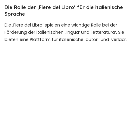
Die Rolle der ‚Fiere del Libro‘ für die italienische
Sprache
Die ‚Fiere del Libro‘ spielen eine wichtige Rolle bei der
Förderung der italienischen ‚lingua‘ und ‚letteratura‘. Sie
bieten eine Plattform für italienische ‚autori‘ und ‚verlag‘,
um ihre Werke einem breiten ‚publikum‘ vorzustellen und
die italienische ‚lingua‘ und ‚cultura‘ zu verbreiten. Durch
die Teilnahme internationaler ‚autori‘ und ‚verlag‘ an den
‚fiere‘ wird auch der interkulturelle Austausch gefördert
und die italienische ‚lingua‘ und ‚letteratura‘ in einen
globalen Kontext gestellt.
Radio Bellalingua
berichtet
regelmäßig über die Bedeutung der italienischen
Sprache. Die ‚Fiere del Libro‘ sind somit nicht nur ein Fest
für Bücherwürmer, sondern auch ein wichtiger Beitrag zur
Bewahrung und Förderung der italienischen Identität.
Fazit