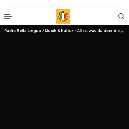
Jetzt im Programm:
Loading
Radio Bella Lingua
>
Musik & Kultur
>
Alles, was du über die ‚Fiere del Libro‘ wissen musst – Dein Update für 2025 und darüber hinaus!