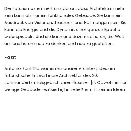
Der Futurismus erinnert uns daran, dass Architektur mehr
sein kann als nur ein funktionales Gebäude. Sie kann ein
Ausdruck von Visionen, Träumen und Hoffnungen sein. Sie
kann die Energie und die Dynamik einer ganzen Epoche
widerspiegeln. Und sie kann uns dazu inspirieren, die Welt
um uns herum neu zu denken und neu zu gestalten.
Fazit
Antonio Sant’Elia war ein visionärer Architekt, dessen
futuristische Entwürfe die Architektur des 20.
Jahrhunderts maßgeblich beeinflussten [i]. Obwohl er nur
wenige Gebäude realisierte, hinterließ er mit seinen Ideen
einen nachhaltigen Eindruck. Sant’Elia forderte einen
radikalen Bruch mit der Vergangenheit und die
Hinwendung zu einer dynamischen, modernen Ästhetik [i].
Seine Entwürfe spiegelten die Energie und
Geschwindigkeit des modernen Lebens wider [i]. Auch