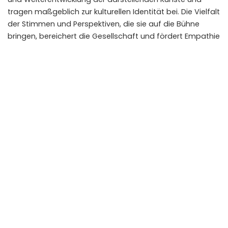
tragen maßgeblich zur kulturellen Identität bei. Die Vielfalt
der Stimmen und Perspektiven, die sie auf die Bühne
bringen, bereichert die Gesellschaft und fördert Empathie
und kritisches Denken. Die Rolle von Kunst in der Bildung,
ein Thema, das auch in Italien eine lange Tradition hat,
wird durch die Arbeit von Schauspielertruppen
maßgeblich mitgestaltet.
Die Rolle der Kunst in der
Bildung in Italien
ist ein Beleg dafür, wie wichtig solche
kulturellen Akteure sind.
Fazit: Mehr als nur Darsteller – eine Lebensform
Das Leben der Schauspielertruppen ist weit mehr als ein
Beruf; es ist eine
Lebensform
, die von Hingabe,
Leidenschaft und einem tiefen Verständnis für die Kunst
des Theaters geprägt ist. Trotz der zahlreichen
Herausforderungen, von finanzieller Unsicherheit bis hin
zur physischen Belastung durch ständiges Reisen, sind
diese Ensembles das Herzstück vieler