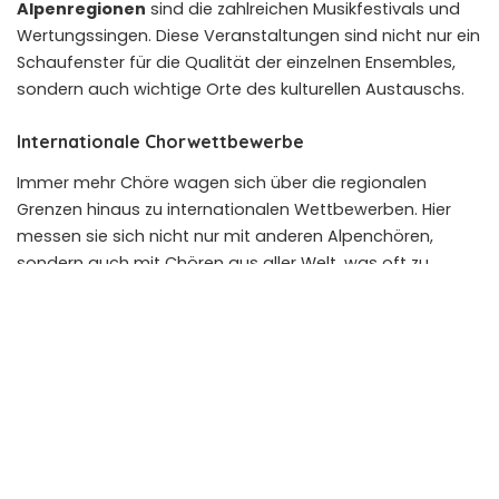
Alpenregionen
sind die zahlreichen Musikfestivals und
Wertungssingen. Diese Veranstaltungen sind nicht nur ein
Schaufenster für die Qualität der einzelnen Ensembles,
sondern auch wichtige Orte des kulturellen Austauschs.
Internationale Chorwettbewerbe
Immer mehr Chöre wagen sich über die regionalen
Grenzen hinaus zu internationalen Wettbewerben. Hier
messen sie sich nicht nur mit anderen Alpenchören,
sondern auch mit Chören aus aller Welt, was oft zu
neuen musikalischen Inspirationen führt. Die Teilnahme
an solchen Events erfordert hohes Engagement und
diszipliniertes Proben, zahlt sich aber durch künstlerische
Weiterentwicklung und neue Horizonte aus. Es ist
faszinierend zu sehen, wie ein traditionelles Stück in einem
Wettbewerbskontext neu bewertet wird.
Heimatverbundenheit auf der Bühne