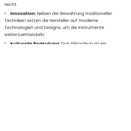
reicht.
Innovation:
Neben der Bewahrung traditioneller
Techniken setzen die Hersteller auf moderne
Technologien und Designs, um die Instrumente
weiterzuentwickeln.
Kulturelle Bedeutung:
Das Akkordeon ist ein
integraler Bestandteil der italienischen Musikkultur und ein
Symbol für Lebensfreude und Gemeinschaft.
Fazit
Akkordeons aus Castelfidardo stehen für eine
einzigartige Verbindung von Tradition und Innovation. Die
Stadt hat sich über Jahrzehnte hinweg einen Namen als
Zentrum des Akkordeonbaus gemacht, und dieses Erbe
wird mit Leidenschaft und Hingabe gepflegt. Die
Kombination aus meisterhafter Handwerkskunst, der
Verwendung erlesener Materialien und dem stetigen