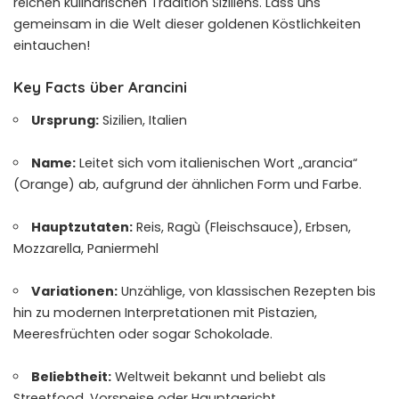
reichen kulinarischen Tradition Siziliens. Lass uns
gemeinsam in die Welt dieser goldenen Köstlichkeiten
eintauchen!
Key Facts über Arancini
Ursprung:
Sizilien, Italien
Name:
Leitet sich vom italienischen Wort „arancia“
(Orange) ab, aufgrund der ähnlichen Form und Farbe.
Hauptzutaten:
Reis, Ragù (Fleischsauce), Erbsen,
Mozzarella, Paniermehl
Variationen:
Unzählige, von klassischen Rezepten bis
hin zu modernen Interpretationen mit Pistazien,
Meeresfrüchten oder sogar Schokolade.
Beliebtheit:
Weltweit bekannt und beliebt als
Streetfood, Vorspeise oder Hauptgericht.