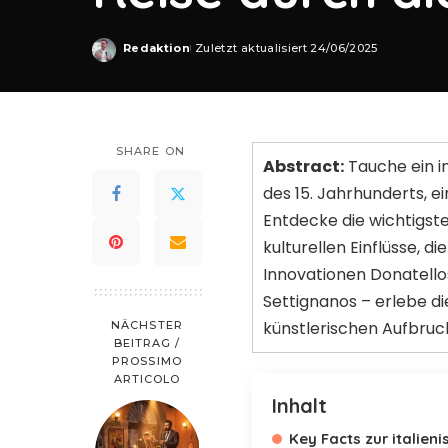
Redaktion
Zuletzt aktualisiert 24/06/2025
Posted
by
SHARE ON
Abstract:
Tauche ein in
des 15. Jahrhunderts, e
Entdecke die wichtigst
kulturellen Einflüsse, 
Innovationen Donatello
Settignanos – erlebe di
künstlerischen Aufbruch
NÄCHSTER
BEITRAG /
PROSSIMO
ARTICOLO
Inhalt
Key Facts zur italien