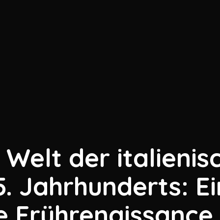
 Welt der italienis
5. Jahrhunderts: E
ie Frührenaissance